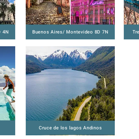
D 4N
Buenos Aires/ Montevideo 8D 7N
Tr
Cruce de los lagos Andinos